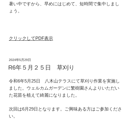
暑い中ですから、早めにはじめて、短時間で集中しまし
ょう。
クリックしてPDF表示
投
2024年5月29日
稿
R6年５月２５日 草刈り
日:
令和6年5月25日 八木山テラスにて草刈り作業を実施し
ました。ウェルカムガーデンに繁樹園さんよりいただい
た花苗を植えて綺麗になりました。
次回は6月29日となります。ご興味ある方はご参加くださ
い。