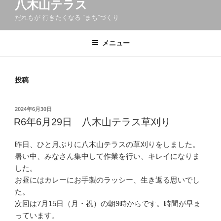
八木山テラス
だれもが 行きたくなる “まち”づくり
メニュー
投稿
投
2024年6月30日
稿
R6年6月29日 八木山テラス草刈り
日:
昨日、ひと月ぶりに八木山テラスの草刈りをしました。
暑い中、みなさん集中して作業を行い、キレイになりま
した。
お昼にはカレーにお手製のラッシー、生き返る思いでし
た。
次回は7月15日（月・祝）の朝9時からです。時間が早ま
っています。