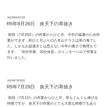
投
2023年8月27日
稿
R5年8月26日 炎天下の草抜き
日:
前回（7月29日）の作業からひと月。今年の猛暑のため作
業ができず、約ひと月ぶりの八木山テラスは草の海でし
た。しかもお盆過ぎとは思えない今年の暑さで無理もで
きず、「30分作業、20分休息」のインターバルで作業を
行いました。
投
2023年7月30日
稿
R5年7月29日 炎天下の草抜き
日:
前回（7月1日）の作業からひと月。草もぐんぐん伸びる
時期ですが、炎天下の作業がとても大変な時期でもあり