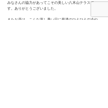
みなさんの協力があってこその美しい八木山テラスで
す。ありがとうございました。
またお昼は、こんな蒸し暑い日に最適のひえひえの冷や
汁でした。美味しかったです。
次回の作業日は7月29日（土）です。ぜひ、みなさんご協
力ください。
投
2023年6月29日
稿
「7月1日の八木山テラスでの作業」の第二
日:
報
金剛沢緑地愛護協力会の会員の皆様
以前、お伝えした「7月1日の八木山テラスでの作業」の
第二報です。