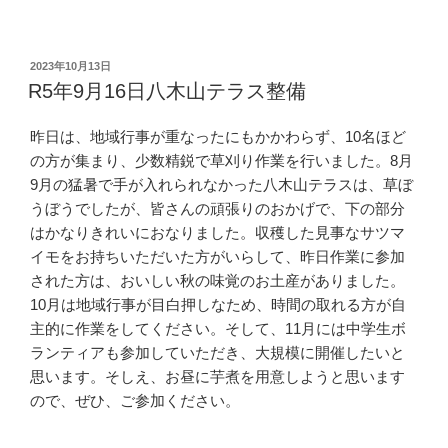
投
2023年10月13日
稿
R5年9月16日八木山テラス整備
日:
昨日は、地域行事が重なったにもかかわらず、10名ほど
の方が集まり、少数精鋭で草刈り作業を行いました。8月
9月の猛暑で手が入れられなかった八木山テラスは、草ぼ
うぼうでしたが、皆さんの頑張りのおかげで、下の部分
はかなりきれいにおなりました。収穫した見事なサツマ
イモをお持ちいただいた方がいらして、昨日作業に参加
された方は、おいしい秋の味覚のお土産がありました。
10月は地域行事が目白押しなため、時間の取れる方が自
主的に作業をしてください。そして、11月には中学生ボ
ランティアも参加していただき、大規模に開催したいと
思います。そしえ、お昼に芋煮を用意しようと思います
ので、ぜひ、ご参加ください。