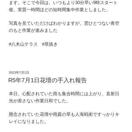
ます。そこで今回は、いつもより30分早い9時スタート
俊、実質一時間ほどの短時間集中作業としました。
写真を見ていただけばわかりますが、雲ひとつない青空
のもと作業が進みました
#八木山テラス #草抜き
投
2023年7月1日
稿
R5年7月1日花壇の手入れ報告
日:
本日、心配されていた雨も集合時間には上がり、直射日
光が差さない作業日和でした。
懸念されていた花壇や雨庭の草も人海戦術ですっかりキ
レイになりました。