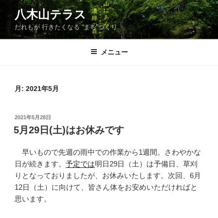
コ
八木山テラス
ン
だれもが 行きたくなる “まち”づくり
テ
ン
ツ
メニュー
へ
ス
キ
月:
2021年5月
ッ
プ
投
2021年5月28日
稿
5月29日(土)はお休みです
日:
早いもので先週の雨中での作業から1週間。さわやかな
日が続きます。
予定では
明日29日（土）は予備日、草刈
りとなっておりましたが、お休みいたします。次回、6月
12日（土）に向けて、皆さん体をお安めいただければと
思います。