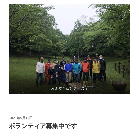
みんなではいチーズ！
投
2021年5月12日
稿
ボランティア募集中です
日: