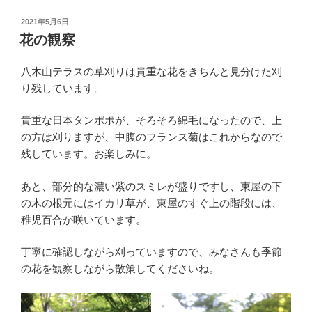
投
2021年5月6日
稿
花の観察
日:
八木山テラスの草刈りは貴重な花をきちんと見分けた刈
り残しています。
貴重な日本タンポポが、そろそろ綿毛になったので、上
の方は刈りますが、中腹のフランス菊はこれからなので
残しています。お楽しみに。
あと、部分的な濃い紫のスミレが盛りですし、東屋の下
の木の根元にはイカリ草が、東屋のすぐ上の階段には、
稚児百合が咲いています。
丁寧に確認しながら刈っていますので、みなさんも季節
の花を観察しながら散策してくださいね。