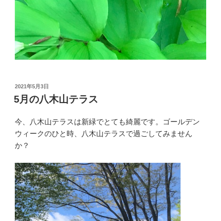
投
2021年5月3日
稿
5月の八木山テラス
日:
今、八木山テラスは新緑でとても綺麗です。ゴールデン
ウィークのひと時、八木山テラスで過ごしてみません
か？