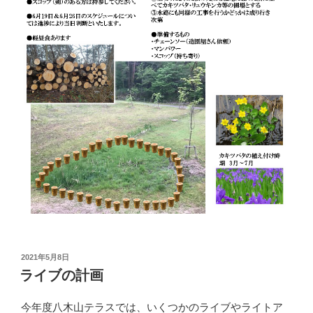
投
2021年5月8日
稿
ライブの計画
日:
今年度八木山テラスでは、いくつかのライブやライトア