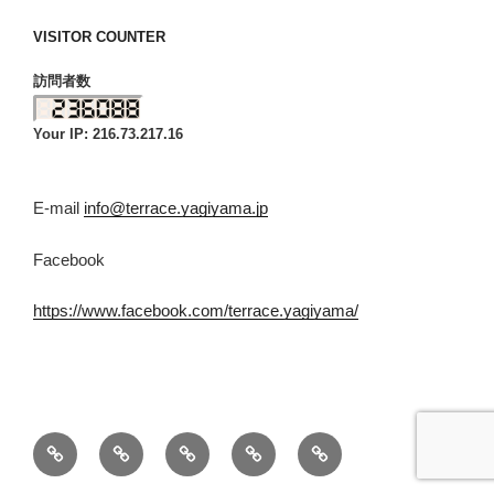
VISITOR COUNTER
訪問者数
Your IP: 216.73.217.16
E-mail
info@terrace.yagiyama.jp
Facebook
https://www.facebook.com/terrace.yagiyama/
八
私
今
金
リ
木
た
後
剛
ン