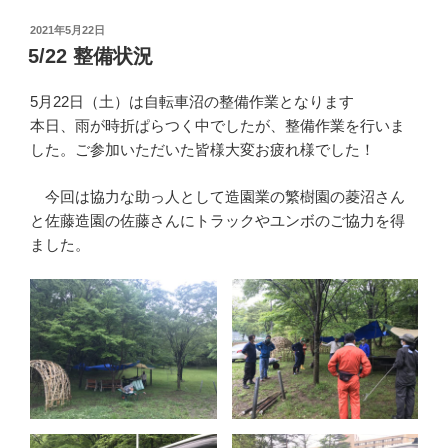
投
2021年5月22日
稿
5/22 整備状況
日:
5月22日（土）は自転車沼の整備作業となります
本日、雨が時折ぱらつく中でしたが、整備作業を行いま
した。ご参加いただいた皆様大変お疲れ様でした！
今回は協力な助っ人として造園業の繁樹園の菱沼さん
と佐藤造園の佐藤さんにトラックやユンボのご協力を得
ました。